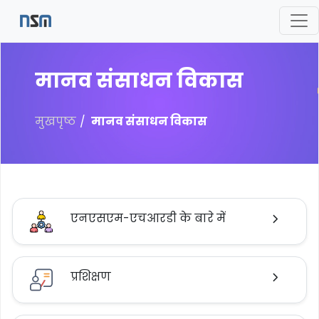
मानव संसाधन विकास
मुखपृष्ठ
मानव संसाधन विकास
एनएसएम-एचआरडी के बारे में
प्रशिक्षण