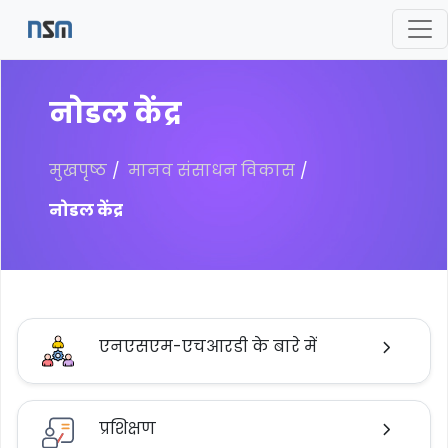
नोडल केंद्र
मुखपृष्ठ
मानव संसाधन विकास
नोडल केंद्र
एनएसएम-एचआरडी के बारे में
प्रशिक्षण