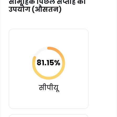
सामूहिक पिछले सप्ताह का
उपयोग (औसतन)
81.15%
सीपीयू