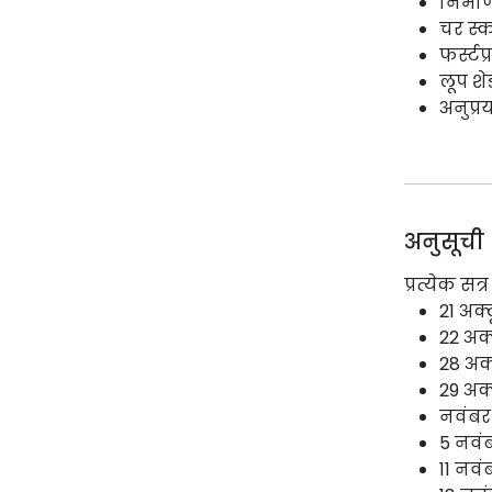
निर्म
चर स्क
फर्स्टप
लूप शेड
अनुप्र
अनुसूची
प्रत्येक स
21 अक्
22 अक्
28 अक्
29 अक्
नवंबर
5 नवंब
11 नवं