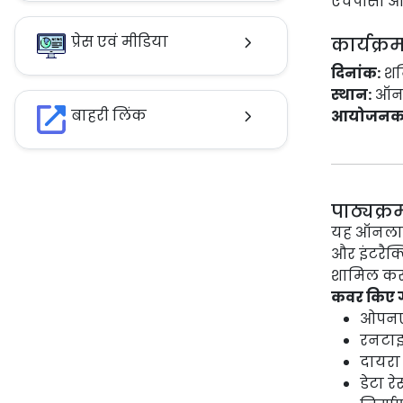
एचपीसी और
प्रेस एवं मीडिया
कार्यक्
दिनांक:
शनि
स्थान:
ऑनल
बाहरी लिंक
आयोजनकर्
पाठ्यक्रम
यह ऑनलाइन 
और इंटरैक्
शामिल करत
कवर किए 
ओपनए
रनटाइम
दायरा 
डेटा र